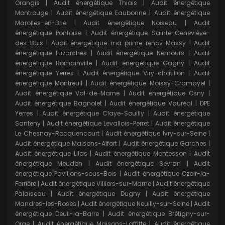
Orangis
|
Audit énergétique Thiais
|
Audit énergétique
Montrouge
|
Audit énergétique Eaubonne
|
Audit énergétique
Marolles-en-Brie
|
Audit énergétique Noiseau
|
Audit
énergétique Pontoise
|
Audit énergétique Sainte-Geneviève-
des-Bois
|
Audit énergétique ma prime renov Massy
|
Audit
énergétique Luzarches
|
Audit énergétique Nemours
|
Audit
énergétique Romainville
|
Audit énergétique Gagny
|
Audit
énergétique Yerres
|
Audit énergétique Viry-chatillon
|
Audit
énergétique Montreuil
|
Audit énergétique Moissy-Cramayel
|
Audit énergétique Val-de-Marne
|
Audit énergétique Osny
|
Audit énergétique Bagnolet
|
Audit énergétique Vauréal
|
DPE
Yerres
|
Audit énergétique Claye-Souilly
|
Audit énergétique
Santeny
|
Audit énergétique Levallois-Perret
|
Audit énergétique
Le Chesnay-Rocquencourt
|
Audit énergétique Ivry-sur-Seine
|
Audit énergétique Maisons-Alfort
|
Audit énergétique Garches
|
Audit énergétique Lilas
|
Audit énergétique Montesson
|
Audit
énergétique Meudon
|
Audit énergétique Sevran
|
Audit
énergétique Pavillons-sous-Bois
|
Audit énergétique Ozoir-la-
Ferrière
|
Audit énergétique Villiers-sur-Marne
|
Audit énergétique
Palaiseau
|
Audit énergétique Dugny
|
Audit énergétique
Mandres-les-Roses
|
Audit énergétique Neuilly-sur-Seine
|
Audit
énergétique Deuil-la-Barre
|
Audit énergétique Brétigny-sur-
Orge
|
Audit énergétique Maisons-Laffitte
|
Audit énergétique