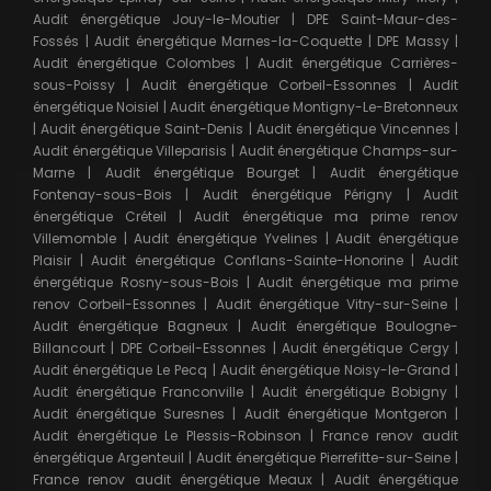
Audit énergétique Jouy-le-Moutier
|
DPE Saint-Maur-des-
Fossés
|
Audit énergétique Marnes-la-Coquette
|
DPE Massy
|
Audit énergétique Colombes
|
Audit énergétique Carrières-
sous-Poissy
|
Audit énergétique Corbeil-Essonnes
|
Audit
énergétique Noisiel
|
Audit énergétique Montigny-Le-Bretonneux
|
Audit énergétique Saint-Denis
|
Audit énergétique Vincennes
|
Audit énergétique Villeparisis
|
Audit énergétique Champs-sur-
Marne
|
Audit énergétique Bourget
|
Audit énergétique
Fontenay-sous-Bois
|
Audit énergétique Périgny
|
Audit
énergétique Créteil
|
Audit énergétique ma prime renov
Villemomble
|
Audit énergétique Yvelines
|
Audit énergétique
Plaisir
|
Audit énergétique Conflans-Sainte-Honorine
|
Audit
énergétique Rosny-sous-Bois
|
Audit énergétique ma prime
renov Corbeil-Essonnes
|
Audit énergétique Vitry-sur-Seine
|
Audit énergétique Bagneux
|
Audit énergétique Boulogne-
Billancourt
|
DPE Corbeil-Essonnes
|
Audit énergétique Cergy
|
Audit énergétique Le Pecq
|
Audit énergétique Noisy-le-Grand
|
Audit énergétique Franconville
|
Audit énergétique Bobigny
|
Audit énergétique Suresnes
|
Audit énergétique Montgeron
|
Audit énergétique Le Plessis-Robinson
|
France renov audit
énergétique Argenteuil
|
Audit énergétique Pierrefitte-sur-Seine
|
France renov audit énergétique Meaux
|
Audit énergétique