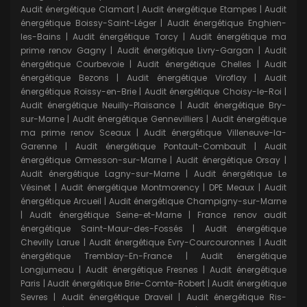
Audit énergétique Clamart
|
Audit énergétique Etampes
|
Audit
énergétique Boissy-Saint-Léger
|
Audit énergétique Enghien-
les-Bains
|
Audit énergétique Torcy
|
Audit énergétique ma
prime renov Gagny
|
Audit énergétique Livry-Gargan
|
Audit
énergétique Courbevoie
|
Audit énergétique Chelles
|
Audit
énergétique Bezons
|
Audit énergétique Viroflay
|
Audit
énergétique Roissy-en-Brie
|
Audit énergétique Choisy-le-Roi
|
Audit énergétique Neuilly-Plaisance
|
Audit énergétique Bry-
sur-Marne
|
Audit énergétique Gennevilliers
|
Audit énergétique
ma prime renov Sceaux
|
Audit énergétique Villeneuve-la-
Garenne
|
Audit énergétique Pontault-Combault
|
Audit
énergétique Ormesson-sur-Marne
|
Audit énergétique Orsay
|
Audit énergétique Lagny-sur-Marne
|
Audit énergétique Le
Vésinet
|
Audit énergétique Montmorency
|
DPE Meaux
|
Audit
énergétique Arcueil
|
Audit énergétique Champigny-sur-Marne
|
Audit énergétique Seine-et-Marne
|
France renov audit
énergétique Saint-Maur-des-Fossés
|
Audit énergétique
Chevilly Larue
|
Audit énergétique Evry-Courcouronnes
|
Audit
énergétique Tremblay-En-France
|
Audit énergétique
Longjumeau
|
Audit énergétique Fresnes
|
Audit énergétique
Paris
|
Audit énergétique Brie-Comte-Robert
|
Audit énergétique
Sevres
|
Audit énergétique Draveil
|
Audit énergétique Ris-