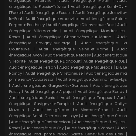
énergétique Alfortville
|
Audit énergétique Melun
|
Audit
énergétique Le Plessis-Trévise
|
Audit énergétique Saint-Cyr-
l’École
|
Audit énergétique Fosses
|
Audit énergétique Joinville-
le-Pont
|
Audit énergétique Arnouville
|
Audit énergétique Saint-
Fargeau-Ponthierry
|
Audit énergétique Clichy-sous-Bois
|
Audit
énergétique Villemomble
|
Audit énergétique Mandres-les-
Roses
|
Audit énergétique Chennevières-sur-Marne
|
Audit
énergétique Savigny-sur-orge
|
Audit énergétique La
Courneuve
|
Audit énergétique Seine-et-Marne
|
Audit
énergétique Avon
|
Audit énergétique Massy
|
Audit énergétique
Villepinte
|
Audit énergétique Elancourt
|
Audit énergétique RGE
|
Audit énergétique Persan
|
Audit énergétique Maurepas
|
DPE Le
Raincy
|
Audit énergétique Villetaneuse
|
Audit énergétique ma
prime renov Vaucresson
|
Audit énergétique Dammarie-les-Lys
|
Audit énergétique Garges-lès-Gonesse
|
Audit énergétique
Poissy
|
Audit énergétique Arpajon
|
Audit énergétique Bondy
|
Audit énergétique Serris
|
Audit énergétique Trappes
|
Audit
énergétique Savigny-le-Temple
|
Audit énergétique Chilly-
Mazarin
|
Audit énergétique Le Mée-sur-Seine
|
Audit
énergétique Saint-Germain-en-Laye
|
Audit énergétique Stains
|
Audit énergétique Fontainebleau
|
Audit énergétique L’Haÿ-les-
Roses
|
Audit énergétique Orly
|
Audit énergétique Vanves
|
Audit
énergétique ma prime renov Sainte-Geneviève-des-Bois
|