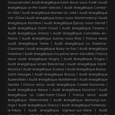
Goussainville
|
Audit énergétique Saint-Brice-sous-Forêt
|
Audit
énergétique Le-Pre-Saint-Gervais
|
Audit énergétique Combs-
la-Ville
|
Audit énergétique Mantes-la-Jolie
|
Audit énergétique
Val-d'Oise
|
Audit énergétique Soisy-sous-Montmorency
|
Audit
énergétique Nanterre
|
Audit énergétique Épinay-sous-Sénart
|
Audit énergétique Saint-Cloud
|
Audit énergétique Taverny
|
Audit énergétique Antony
|
Audit énergétique Cormeilles-en-
Parisis
|
Audit énergétique Aulnay-sous-Bois
|
France renov
audit énergétique Yerres
|
Audit énergétique La Garenne-
Colombes
|
Audit énergétique Noisy-le-Sec
|
Audit énergétique
Valenton
|
Audit énergétique ma prime renov Sarcelles
|
France
renov audit énergétique Gagny
|
Audit énergétique Éragny
|
Audit énergétique Limeil-Brévannes
|
Audit énergétique Saint-
Maurice
|
Audit énergétique Sceaux
|
Audit énergétique Bussy-
Saint-Georges
|
Audit énergétique Brunoy
|
Audit énergétique
Aubervilliers
|
Audit énergétique Montfermeil
|
Audit énergétique
Gentilly
|
France renov audit énergétique Corbeil-Essonnes
|
Audit énergétique Meaux
|
Audit énergétique Essonne
|
Audit
énergétique La Celle-Saint-Cloud
|
France renov audit
énergétique Villemomble
|
Audit énergétique Morsang-sur-
Orge
|
Audit énergétique Drancy
|
Audit énergétique Fontenay-
le-Fleury
|
Audit énergétique Vigneux-sur-Seine
|
Audit