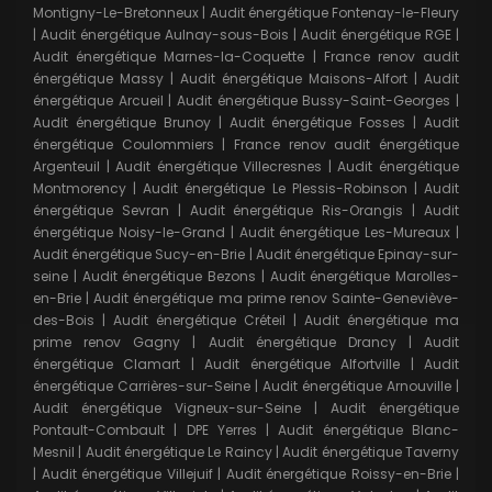
Montigny-Le-Bretonneux
|
Audit énergétique Fontenay-le-Fleury
|
Audit énergétique Aulnay-sous-Bois
|
Audit énergétique RGE
|
Audit énergétique Marnes-la-Coquette
|
France renov audit
énergétique Massy
|
Audit énergétique Maisons-Alfort
|
Audit
énergétique Arcueil
|
Audit énergétique Bussy-Saint-Georges
|
Audit énergétique Brunoy
|
Audit énergétique Fosses
|
Audit
énergétique Coulommiers
|
France renov audit énergétique
Argenteuil
|
Audit énergétique Villecresnes
|
Audit énergétique
Montmorency
|
Audit énergétique Le Plessis-Robinson
|
Audit
énergétique Sevran
|
Audit énergétique Ris-Orangis
|
Audit
énergétique Noisy-le-Grand
|
Audit énergétique Les-Mureaux
|
Audit énergétique Sucy-en-Brie
|
Audit énergétique Epinay-sur-
seine
|
Audit énergétique Bezons
|
Audit énergétique Marolles-
en-Brie
|
Audit énergétique ma prime renov Sainte-Geneviève-
des-Bois
|
Audit énergétique Créteil
|
Audit énergétique ma
prime renov Gagny
|
Audit énergétique Drancy
|
Audit
énergétique Clamart
|
Audit énergétique Alfortville
|
Audit
énergétique Carrières-sur-Seine
|
Audit énergétique Arnouville
|
Audit énergétique Vigneux-sur-Seine
|
Audit énergétique
Pontault-Combault
|
DPE Yerres
|
Audit énergétique Blanc-
Mesnil
|
Audit énergétique Le Raincy
|
Audit énergétique Taverny
|
Audit énergétique Villejuif
|
Audit énergétique Roissy-en-Brie
|