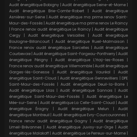
Audit énergétique Bobigny
|
Audit énergétique Seine-et-Marne
|
Audit énergétique Brie-Comte-Robert
|
Audit énergétique
Asnières-sur-Seine
|
Audit énergétique ma prime renov Saint-
Maur-des-Fossés
|
Audit énergétique ma prime renov Le Raincy
|
France renov audit énergétique Le Raincy
|
Audit énergétique
Cergy
|
Audit énergétique Versailles
|
Audit énergétique
Boulogne-Billancourt
|
Audit énergétique Rueil-Malmaison
|
France renov audit énergétique Sarcelles
|
Audit énergétique
Courbevoie
|
Audit énergétique Saint-Fargeau-Ponthierry
|
Audit
énergétique Périgny
|
Audit énergétique L’Haÿ-les-Roses
|
France renov audit énergétique Villemomble
|
Audit énergétique
Garges-lès-Gonesse
|
Audit énergétique Vauréal
|
Audit
énergétique Saint-Cloud
|
Audit énergétique Gennevilliers
|
DPE
Saint-Maur-des-Fossés
|
Audit énergétique Deuil-la-Barre
|
Audit énergétique Lilas
|
Audit énergétique Sannois
|
Audit
énergétique Saint-Maur-des-Fossés
|
Audit énergétique Le
Mée-sur-Seine
|
Audit énergétique La Celle-Saint-Cloud
|
Audit
énergétique Éragny
|
Audit énergétique Melun
|
Audit
énergétique Montreuil
|
Audit énergétique Evry-Courcouronnes
|
France renov audit énergétique Gagny
|
Audit énergétique
Limeil-Brévannes
|
Audit énergétique Juvisy-sur-Orge
|
Audit
énergétique Malakoff
|
Audit énergétique Le Perreux-sur-Marne
|