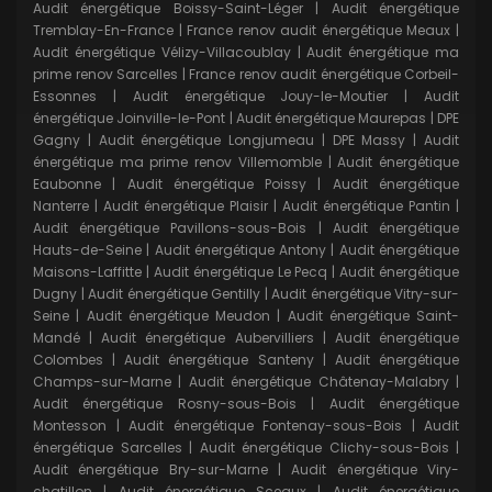
Audit énergétique Boissy-Saint-Léger
|
Audit énergétique
Tremblay-En-France
|
France renov audit énergétique Meaux
|
Audit énergétique Vélizy-Villacoublay
|
Audit énergétique ma
prime renov Sarcelles
|
France renov audit énergétique Corbeil-
Essonnes
|
Audit énergétique Jouy-le-Moutier
|
Audit
énergétique Joinville-le-Pont
|
Audit énergétique Maurepas
|
DPE
Gagny
|
Audit énergétique Longjumeau
|
DPE Massy
|
Audit
énergétique ma prime renov Villemomble
|
Audit énergétique
Eaubonne
|
Audit énergétique Poissy
|
Audit énergétique
Nanterre
|
Audit énergétique Plaisir
|
Audit énergétique Pantin
|
Audit énergétique Pavillons-sous-Bois
|
Audit énergétique
Hauts-de-Seine
|
Audit énergétique Antony
|
Audit énergétique
Maisons-Laffitte
|
Audit énergétique Le Pecq
|
Audit énergétique
Dugny
|
Audit énergétique Gentilly
|
Audit énergétique Vitry-sur-
Seine
|
Audit énergétique Meudon
|
Audit énergétique Saint-
Mandé
|
Audit énergétique Aubervilliers
|
Audit énergétique
Colombes
|
Audit énergétique Santeny
|
Audit énergétique
Champs-sur-Marne
|
Audit énergétique Châtenay-Malabry
|
Audit énergétique Rosny-sous-Bois
|
Audit énergétique
Montesson
|
Audit énergétique Fontenay-sous-Bois
|
Audit
énergétique Sarcelles
|
Audit énergétique Clichy-sous-Bois
|
Audit énergétique Bry-sur-Marne
|
Audit énergétique Viry-
chatillon
|
Audit énergétique Sceaux
|
Audit énergétique