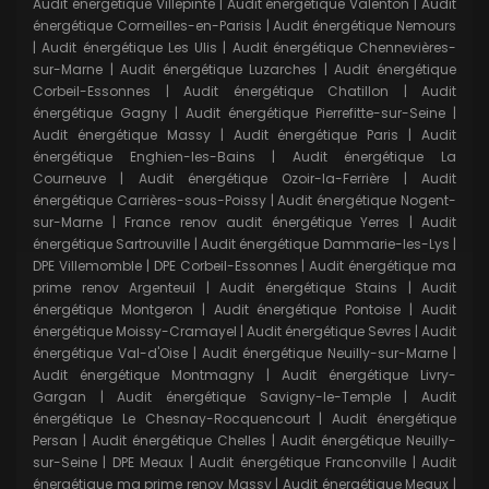
Audit énergétique Villepinte
|
Audit énergétique Valenton
|
Audit
énergétique Cormeilles-en-Parisis
|
Audit énergétique Nemours
|
Audit énergétique Les Ulis
|
Audit énergétique Chennevières-
sur-Marne
|
Audit énergétique Luzarches
|
Audit énergétique
Corbeil-Essonnes
|
Audit énergétique Chatillon
|
Audit
énergétique Gagny
|
Audit énergétique Pierrefitte-sur-Seine
|
Audit énergétique Massy
|
Audit énergétique Paris
|
Audit
énergétique Enghien-les-Bains
|
Audit énergétique La
Courneuve
|
Audit énergétique Ozoir-la-Ferrière
|
Audit
énergétique Carrières-sous-Poissy
|
Audit énergétique Nogent-
sur-Marne
|
France renov audit énergétique Yerres
|
Audit
énergétique Sartrouville
|
Audit énergétique Dammarie-les-Lys
|
DPE Villemomble
|
DPE Corbeil-Essonnes
|
Audit énergétique ma
prime renov Argenteuil
|
Audit énergétique Stains
|
Audit
énergétique Montgeron
|
Audit énergétique Pontoise
|
Audit
énergétique Moissy-Cramayel
|
Audit énergétique Sevres
|
Audit
énergétique Val-d'Oise
|
Audit énergétique Neuilly-sur-Marne
|
Audit énergétique Montmagny
|
Audit énergétique Livry-
Gargan
|
Audit énergétique Savigny-le-Temple
|
Audit
énergétique Le Chesnay-Rocquencourt
|
Audit énergétique
Persan
|
Audit énergétique Chelles
|
Audit énergétique Neuilly-
sur-Seine
|
DPE Meaux
|
Audit énergétique Franconville
|
Audit
énergétique ma prime renov Massy
|
Audit énergétique Meaux
|