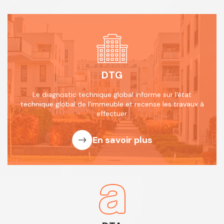
DTG
Le diagnostic technique global informe
sur l'état
technique global de l'immeuble
et recense les travaux à
effectuer.
En savoir plus