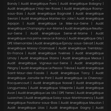
Bondy
|
Audit énergétique Paris
|
Audit énergétique Bobigny
|
Audit énergétique L’Haÿ-les-Roses
|
Audit énergétique Rosny-
sous-Bois
|
Audit énergétique Bagnolet
|
Audit énergétique
Sevran
|
Audit énergétique Mantes-la-Jolie
|
Audit énergétique
Arpajon
|
Audit énergétique Le Mée-sur-Seine
|
Audit
énergétique Champigny-sur-Marne
|
Audit énergétique Neuilly-
sur-Seine
|
Audit énergétique Seine-et-Marne
|
Audit
énergétique ma prime renov Le Raincy
|
Audit énergétique Orly
|
DPE Villemomble
|
Audit énergétique Épinay-sous-Sénart
|
Audit
énergétique Moissy-Cramayel
|
Audit énergétique Tremblay-
En-France
|
Audit énergétique Yvelines
|
Audit énergétique
Limay
|
Audit énergétique Stains
|
Audit énergétique Meaux
|
Audit énergétique Vigneux-sur-Seine
|
Audit énergétique
Périgny
|
Audit énergétique Le Plessis-Trévise
|
Audit énergétique
Saint-Maur-des-Fossés
|
Audit énergétique Torcy
|
Audit
énergétique Joinville-le-Pont
|
Audit énergétique Le Chesnay-
Rocquencourt
|
Audit énergétique Noisiel
|
Audit énergétique
Longjumeau
|
Audit énergétique Villepinte
|
Audit énergétique
Avon
|
Audit énergétique Les Ulis
|
DPE Yerres
|
Audit énergétique
Luzarches
|
Audit énergétique Soisy-sous-Montmorency
|
Audit
énergétique Pavillons-sous-Bois
|
Audit énergétique Meudon
|
Audit énergétique Lilas
|
Audit énergétique Gagny
|
Audit