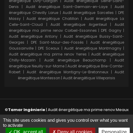
énergétique Livry-Gargan
|
Audit énergétique Seine-Saint-
Denis
|
Audit énergétique Saint-Germain-en-Laye
|
Audit
énergétique Chevilly Larue
|
Audit énergétique Sarcelles
|
DPE
Massy
|
Audit énergétique Chatillon
|
Audit énergétique La
Celle-Saint-Cloud
|
Audit énergétique Argenteuil
|
Audit
énergétique ma prime renov Corbeil-Essonnes
|
DPE Gagny
|
Audit énergétique Antony
|
Audit énergétique Bussy-Saint-
Georges
|
DPE Saint-Maur-des-Fossés
|
Audit énergétique
Goussainville
|
DPE Sceaux
|
Audit énergétique Montmagny
|
Audit énergétique ma prime renov Yerres
|
Audit énergétique
Chilly-Mazarin
|
Audit énergétique Beauchamp
|
Audit
énergétique Neuilly-sur-Marne
|
Audit énergétique Brie-Comte-
Robert
|
Audit énergétique Montigny-Le-Bretonneux
|
Audit
énergétique Montesson
|
Audit énergétique Villeparisis
©Tamar Ingénierie
|
Audit énergétique ma prime renov Meaux
| RCS 912 072 964 |
Mentions légales
|
Politique de
This site uses cookies and gives you control over what you want
confidentialité
|
CGV
| Création de site internet :
to activate
www.arobiz.com
OK, accept all
Deny all cookies
Personalize