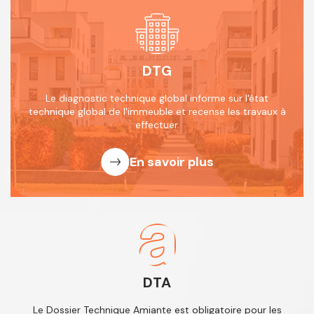
DTG
Le diagnostic technique global informe
sur l'état
technique global de l'immeuble
et recense les travaux à
effectuer.
En savoir plus
DTA
Le Dossier Technique Amiante est obligatoire
pour les