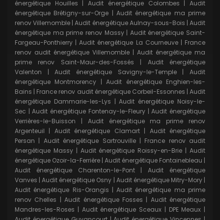
énergétique Houilles
|
Audit énergétique Colombes
|
Audit
énergétique Brétigny-sur-Orge
|
Audit énergétique ma prime
renov Villemomble
|
Audit énergétique Aulnay-sous-Bois
|
Audit
énergétique ma prime renov Massy
|
Audit énergétique Saint-
Fargeau-Ponthierry
|
Audit énergétique La Courneuve
|
France
renov audit énergétique Villemomble
|
Audit énergétique ma
prime renov Saint-Maur-des-Fossés
|
Audit énergétique
Valenton
|
Audit énergétique Savigny-le-Temple
|
Audit
énergétique Montmorency
|
Audit énergétique Enghien-les-
Bains
|
France renov audit énergétique Corbeil-Essonnes
|
Audit
énergétique Dammarie-les-Lys
|
Audit énergétique Noisy-le-
Sec
|
Audit énergétique Fontenay-le-Fleury
|
Audit énergétique
Verrières-le-Buisson
|
Audit énergétique ma prime renov
Argenteuil
|
Audit énergétique Clamart
|
Audit énergétique
Persan
|
Audit énergétique Sartrouville
|
France renov audit
énergétique Massy
|
Audit énergétique Roissy-en-Brie
|
Audit
énergétique Ozoir-la-Ferrière
|
Audit énergétique Fontainebleau
|
Audit énergétique Charenton-le-Pont
|
Audit énergétique
Vanves
|
Audit énergétique Osny
|
Audit énergétique Mitry-Mory
|
Audit énergétique Ris-Orangis
|
Audit énergétique ma prime
renov Chelles
|
Audit énergétique Fosses
|
Audit énergétique
Mandres-les-Roses
|
Audit énergétique Sceaux
|
DPE Meaux
|
Audit énergétique Guyancourt
|
Audit énergétique Vincennes
|