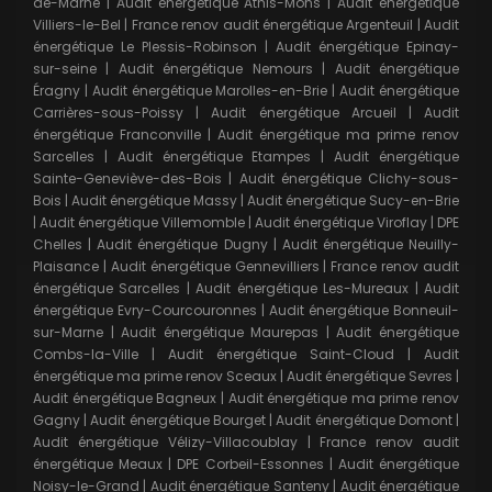
de-Marne
|
Audit énergétique Athis-Mons
|
Audit énergétique
Villiers-le-Bel
|
France renov audit énergétique Argenteuil
|
Audit
énergétique Le Plessis-Robinson
|
Audit énergétique Epinay-
sur-seine
|
Audit énergétique Nemours
|
Audit énergétique
Éragny
|
Audit énergétique Marolles-en-Brie
|
Audit énergétique
Carrières-sous-Poissy
|
Audit énergétique Arcueil
|
Audit
énergétique Franconville
|
Audit énergétique ma prime renov
Sarcelles
|
Audit énergétique Etampes
|
Audit énergétique
Sainte-Geneviève-des-Bois
|
Audit énergétique Clichy-sous-
Bois
|
Audit énergétique Massy
|
Audit énergétique Sucy-en-Brie
|
Audit énergétique Villemomble
|
Audit énergétique Viroflay
|
DPE
Chelles
|
Audit énergétique Dugny
|
Audit énergétique Neuilly-
Plaisance
|
Audit énergétique Gennevilliers
|
France renov audit
énergétique Sarcelles
|
Audit énergétique Les-Mureaux
|
Audit
énergétique Evry-Courcouronnes
|
Audit énergétique Bonneuil-
sur-Marne
|
Audit énergétique Maurepas
|
Audit énergétique
Combs-la-Ville
|
Audit énergétique Saint-Cloud
|
Audit
énergétique ma prime renov Sceaux
|
Audit énergétique Sevres
|
Audit énergétique Bagneux
|
Audit énergétique ma prime renov
Gagny
|
Audit énergétique Bourget
|
Audit énergétique Domont
|
Audit énergétique Vélizy-Villacoublay
|
France renov audit
énergétique Meaux
|
DPE Corbeil-Essonnes
|
Audit énergétique
Noisy-le-Grand
|
Audit énergétique Santeny
|
Audit énergétique