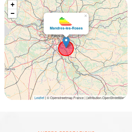
+
−
×
Mandres-les-Roses
Leaflet
| © Openstreetmap France | {attribution.OpenStreetMap}