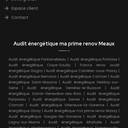
Espace client
Contact
Audit énergétique ma prime renov Meaux
Audit énergétique Fontainebleau
|
Audit énergétique Pontoise
|
Audit énergétique Claye-Souilly
|
France renov audit
énergétique Gagny
|
Audit énergétique Carrières-sous-Poissy
|
Audit énergétique Nemours
|
Audit énergétique Cachan
|
Audit
énergétique Saint-Maurice
|
Audit énergétique Herblay-sur-
Seine
|
Audit énergétique Verrières-le-Buisson
|
Audit
énergétique Sainte-Geneviève-des-Bois
|
Audit énergétique
Palaiseau
|
Audit énergétique Sevres
|
Audit énergétique
Clamart
|
Audit énergétique Villeneuve-la-Garenne
|
Audit
énergétique Orsay
|
Audit énergétique ma prime renov Massy
|
Audit énergétique Garges-lès-Gonesse
|
Audit énergétique
Lagny-sur-Marne
|
Audit énergétique Alfortville
|
Audit
énergétique Montmorency
|
Audit énergétique Tremblay-En-