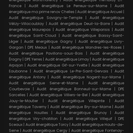
France
|
Audit énergétique Le Perreux-sur-Marne
|
Audit
énergétique ma prime renov Chelles
|
Audit énergétique Arcueil
|
Audit énergétique Savigny-le-Temple
|
Audit énergétique
Vélizy-Villacoublay
|
Audit énergétique Deuil-la-Barre
|
Audit
énergétique Maurepas
|
Audit énergétique Villeparisis
|
Audit
énergétique Saint-Cloud
|
Audit énergétique Boissy-Saint-
Léger
|
Audit énergétique Gagny
|
Audit énergétique Livry-
Gargan
|
DPE Meaux
|
Audit énergétique Mandres-les-Roses
|
Audit énergétique Pavillons-sous-Bois
|
Audit énergétique
Éragny
|
DPE Yerres
|
Audit énergétique Limay
|
Audit énergétique
Arpajon
|
Audit énergétique Gif-sur-Yvette
|
Audit énergétique
Eaubonne
|
Audit énergétique Le-Pre-Saint-Gervais
|
Audit
énergétique Antony
|
Audit énergétique Nogent-sur-Marne
|
Audit énergétique Seine-et-Marne
|
Audit énergétique
Courbevoie
|
Audit énergétique Bonneuil-sur-Marne
|
DPE
Sarcelles
|
Audit énergétique Villiers-le-Bel
|
Audit énergétique
Jouy-le-Moutier
|
Audit énergétique Villepinte
|
Audit
énergétique Taverny
|
Audit énergétique Bry-sur-Marne
|
Audit
énergétique Houilles
|
Audit énergétique Brunoy
|
Audit
énergétique Viry-chatillon
|
Audit énergétique Villejuif
|
DPE
Sceaux
|
Audit énergétique Torcy
|
Audit énergétique Hauts-de-
Seine
|
Audit énergétique Cergy
|
Audit énergétique Fontenay-