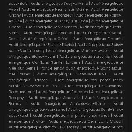
sous-Bois
|
Audit énergétique Sucy-en-Brie
|
Audit énergétique
Avon
|
Audit énergétique Neuilly-sur-Marne
|
Audit énergétique
Grigny
|
Audit énergétique Montreuil
|
Audit énergétique Roissy-
en-Brie
|
Audit énergétique Juvisy-sur-Orge
|
Audit énergétique
Chatou
|
Audit énergétique Vincennes
|
Audit énergétique Athis-
Mons
|
Audit énergétique Sceaux
|
Audit énergétique Saint-
Denis
|
Audit énergétique Créteil
|
Audit énergétique Ermont
|
Audit énergétique Le Plessis-Trévise
|
Audit énergétique Soisy-
sous-Montmorency
|
Audit énergétique Mantes-la-Jolie
|
Audit
énergétique Blanc-Mesnil
|
Audit énergétique Suresnes
|
Audit
énergétique Conflans-Sainte-Honorine
|
Audit énergétique Le
Mée-sur-Seine
|
France renov audit énergétique Saint-Maur-
des-Fossés
|
Audit énergétique Clichy-sous-Bois
|
Audit
énergétique Trappes
|
Audit énergétique ma prime renov
Sainte-Geneviève-des-Bois
|
Audit énergétique Le Chesnay-
Rocquencourt
|
Audit énergétique Sarcelles
|
Audit énergétique
Bobigny
|
Audit énergétique Arnouville
|
Audit énergétique Le
Raincy
|
Audit énergétique Asnières-sur-Seine
|
Audit
énergétique Vigneux-sur-Seine
|
Audit énergétique Saint-Brice-
sous-Forêt
|
Audit énergétique ma prime renov Yerres
|
Audit
énergétique Viroflay
|
Audit énergétique La Celle-Saint-Cloud
|
Audit énergétique Viroflay
|
DPE Massy
|
Audit énergétique ma