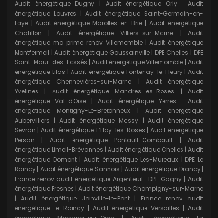
Audit énergétique Dugny
|
Audit énergétique Orly
|
Audit
énergétique Louvres
|
Audit énergétique Saint-Germain-en-
Laye
|
Audit énergétique Marolles-en-Brie
|
Audit énergétique
Chatillon
|
Audit énergétique Villiers-sur-Marne
|
Audit
énergétique ma prime renov Villemomble
|
Audit énergétique
Montfermeil
|
Audit énergétique Goussainville
|
DPE Chelles
|
DPE
Saint-Maur-des-Fossés
|
Audit énergétique Villemomble
|
Audit
énergétique Lilas
|
Audit énergétique Fontenay-le-Fleury
|
Audit
énergétique Chennevières-sur-Marne
|
Audit énergétique
Yvelines
|
Audit énergétique Mandres-les-Roses
|
Audit
énergétique Val-d'Oise
|
Audit énergétique Yerres
|
Audit
énergétique Montigny-Le-Bretonneux
|
Audit énergétique
Aubervilliers
|
Audit énergétique Massy
|
Audit énergétique
Sevran
|
Audit énergétique L’Haÿ-les-Roses
|
Audit énergétique
Persan
|
Audit énergétique Pontault-Combault
|
Audit
énergétique Limeil-Brévannes
|
Audit énergétique Chelles
|
Audit
énergétique Domont
|
Audit énergétique Les-Mureaux
|
DPE Le
Raincy
|
Audit énergétique Sannois
|
Audit énergétique Drancy
|
France renov audit énergétique Argenteuil
|
DPE Gagny
|
Audit
énergétique Fresnes
|
Audit énergétique Champigny-sur-Marne
|
Audit énergétique Joinville-le-Pont
|
France renov audit
énergétique Le Raincy
|
Audit énergétique Versailles
|
Audit
énergétique Morsang-sur-Orge
|
Audit énergétique La