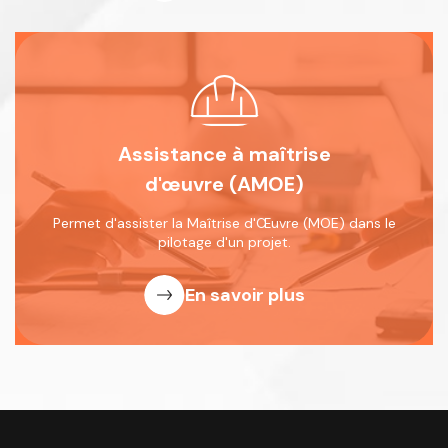
Assistance à maîtrise
d'œuvre (AMOE)
Permet d'assister la Maîtrise d'Œuvre
(MOE) dans le
pilotage d'un projet.
En savoir plus