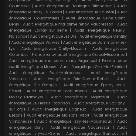
Courneuve
|
Audit énergétique Boulogne-Billancourt
|
Audit
énergétique Noisy-le-Grand
|
Audit énergétique Vauréal
|
Audit
énergétique Coulommiers
|
Audit énergétique Seine-Saint-
Denis
|
Audit énergétique ma prime renov Vaucresson
|
Audit
énergétique Epinay-sur-seine
|
Audit énergétique Neuilly-
Plaisance
|
Audit énergétique Les Ulis
|
Audit énergétique Gentilly
|
Audit énergétique Vanves
|
Audit énergétique Dammarie-les-
Lys
|
Audit énergétique Chilly-Mazarin
|
Audit énergétique
Colombes
|
France renov audit énergétique Corbeil-Essonnes
|
Audit énergétique ma prime renov Argenteuil
|
France renov
audit énergétique Massy
|
Audit énergétique Ozoir-la-Ferrière
|
Audit énergétique Rueil-Malmaison
|
Audit énergétique
Valenton
|
Audit énergétique Brie-Comte-Robert
|
Audit
énergétique Ris-Orangis
|
Audit énergétique Épinay-sous-
Sénart
|
Audit énergétique Longjumeau
|
Audit énergétique
Moissy-Cramayel
|
Audit énergétique Argenteuil
|
Audit
énergétique Le Plessis-Robinson
|
Audit énergétique Savigny-
sur-orge
|
Audit énergétique Bagneux
|
Audit énergétique
Bezons
|
Audit énergétique Maisons-Alfort
|
Audit énergétique
Villetaneuse
|
Audit énergétique Issy-les-Moulineaux
|
Audit
énergétique Osny
|
Audit énergétique Vaucresson
|
Audit
énergétique Ivry-sur-Seine
|
Audit énergétique Sartrouville
|