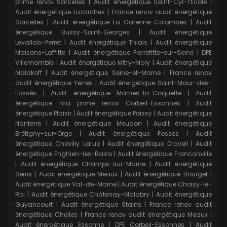
prime renov Sarcelles
|
Audit énergétique Saint-Cyr-l’École
|
Audit énergétique Luzarches
|
France renov audit énergétique
Sarcelles
|
Audit énergétique La Garenne-Colombes
|
Audit
énergétique Bussy-Saint-Georges
|
Audit énergétique
Levallois-Perret
|
Audit énergétique Thiais
|
Audit énergétique
Maisons-Laffitte
|
Audit énergétique Pierrefitte-sur-Seine
|
DPE
Villemomble
|
Audit énergétique Mitry-Mory
|
Audit énergétique
Malakoff
|
Audit énergétique Seine-et-Marne
|
France renov
audit énergétique Yerres
|
Audit énergétique Saint-Maur-des-
Fossés
|
Audit énergétique Marnes-la-Coquette
|
Audit
énergétique ma prime renov Corbeil-Essonnes
|
Audit
énergétique Plaisir
|
Audit énergétique Poissy
|
Audit énergétique
Nanterre
|
Audit énergétique Meudon
|
Audit énergétique
Brétigny-sur-Orge
|
Audit énergétique Fosses
|
Audit
énergétique Chevilly Larue
|
Audit énergétique Draveil
|
Audit
énergétique Enghien-les-Bains
|
Audit énergétique Franconville
|
Audit énergétique Champs-sur-Marne
|
Audit énergétique
Serris
|
Audit énergétique Meaux
|
Audit énergétique Bourget
|
Audit énergétique Val-de-Marne
|
Audit énergétique Choisy-le-
Roi
|
Audit énergétique Châtenay-Malabry
|
Audit énergétique
Guyancourt
|
Audit énergétique Stains
|
France renov audit
énergétique Chelles
|
France renov audit énergétique Meaux
|
Audit énergétique Essonne
|
DPE Corbeil-Essonnes
|
Audit