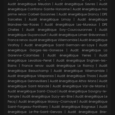
Audit énergétique Meudon
|
Audit énergétique Sevres
|
Audit
énergétique Conflans-Sainte-Honorine
|
Audit énergétique ma
prime renov Corbeil-Essonnes
|
Audit énergétique Drancy
|
DPE
Sarcelles
|
Audit énergétique Limay
|
Audit énergétique
Mandres-les-Roses
|
Audit énergétique Les-Mureaux
|
DPE
Chelles
|
Audit énergétique Evry-Courcouronnes
|
Audit
énergétique Guyancourt
|
Audit énergétique Limeil-Brévannes
|
France renov audit énergétique Villemomble
|
Audit énergétique
Viroflay
|
Audit énergétique Saint-Germain-en-Laye
|
Audit
énergétique Garges-lès-Gonesse
|
Audit énergétique La
Garenne-Colombes
|
Audit énergétique Yerres
|
Audit
énergétique Levallois-Perret
|
Audit énergétique Enghien-les-
Bains
|
France renov audit énergétique Le Raincy
|
Audit
énergétique Beauchamp
|
Audit énergétique Villemomble
|
Audit énergétique Villeparisis
|
Audit énergétique Thiais
|
Audit
énergétique Gennevilliers
|
Audit énergétique Athis-Mons
|
Audit
énergétique Saint-Mandé
|
Audit énergétique Val-de-Marne
|
Audit énergétique Saint-Cloud
|
Audit énergétique Savigny-le-
Temple
|
Audit énergétique Sucy-en-Brie
|
Audit énergétique Le
Pecq
|
Audit énergétique Moissy-Cramayel
|
Audit énergétique
Saint-Fargeau-Ponthierry
|
Audit énergétique Bagneux
|
Audit
énergétique Le-Pre-Saint-Gervais
|
Audit énergétique Brie-