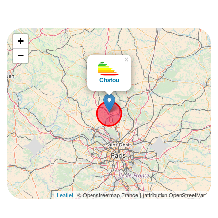
+
−
×
Chatou
Leaflet
| © Openstreetmap France | {attribution.OpenStreetMap}