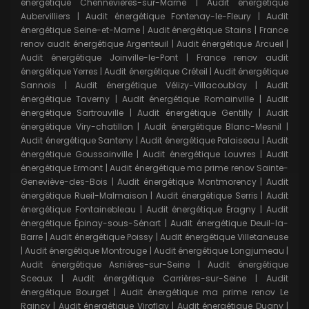
énergétique Chennevières-sur-Marne
|
Audit énergétique
Aubervilliers
|
Audit énergétique Fontenay-le-Fleury
|
Audit
énergétique Seine-et-Marne
|
Audit énergétique Stains
|
France
renov audit énergétique Argenteuil
|
Audit énergétique Arcueil
|
Audit énergétique Joinville-le-Pont
|
France renov audit
énergétique Yerres
|
Audit énergétique Créteil
|
Audit énergétique
Sannois
|
Audit énergétique Vélizy-Villacoublay
|
Audit
énergétique Taverny
|
Audit énergétique Romainville
|
Audit
énergétique Sartrouville
|
Audit énergétique Gentilly
|
Audit
énergétique Viry-chatillon
|
Audit énergétique Blanc-Mesnil
|
Audit énergétique Santeny
|
Audit énergétique Palaiseau
|
Audit
énergétique Goussainville
|
Audit énergétique Louvres
|
Audit
énergétique Ermont
|
Audit énergétique ma prime renov Sainte-
Geneviève-des-Bois
|
Audit énergétique Montmorency
|
Audit
énergétique Rueil-Malmaison
|
Audit énergétique Serris
|
Audit
énergétique Fontainebleau
|
Audit énergétique Éragny
|
Audit
énergétique Épinay-sous-Sénart
|
Audit énergétique Deuil-la-
Barre
|
Audit énergétique Poissy
|
Audit énergétique Villetaneuse
|
Audit énergétique Montrouge
|
Audit énergétique Longjumeau
|
Audit énergétique Asnières-sur-Seine
|
Audit énergétique
Sceaux
|
Audit énergétique Carrières-sur-Seine
|
Audit
énergétique Bourget
|
Audit énergétique ma prime renov Le
Raincy
|
Audit énergétique Viroflay
|
Audit énergétique Dugny
|