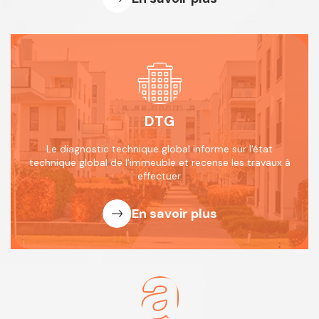
DTG
Le diagnostic technique global informe
sur l'état
technique global de l'immeuble
et recense les travaux à
effectuer.
En savoir plus