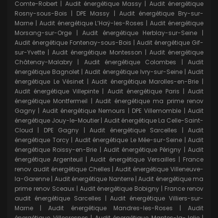
Comte-Robert
|
Audit énergétique Massy
|
Audit énergétique
Rosny-sous-Bois
|
DPE Massy
|
Audit énergétique Bry-sur-
Marne
|
Audit énergétique L’Haÿ-les-Roses
|
Audit énergétique
Morsang-sur-Orge
|
Audit énergétique Herblay-sur-Seine
|
Audit énergétique Fontenay-sous-Bois
|
Audit énergétique Gif-
sur-Yvette
|
Audit énergétique Montesson
|
Audit énergétique
Châtenay-Malabry
|
Audit énergétique Colombes
|
Audit
énergétique Bagnolet
|
Audit énergétique Ivry-sur-Seine
|
Audit
énergétique Le Vésinet
|
Audit énergétique Marolles-en-Brie
|
Audit énergétique Villepinte
|
Audit énergétique Paris
|
Audit
énergétique Montfermeil
|
Audit énergétique ma prime renov
Gagny
|
Audit énergétique Nemours
|
DPE Villemomble
|
Audit
énergétique Jouy-le-Moutier
|
Audit énergétique La Celle-Saint-
Cloud
|
DPE Gagny
|
Audit énergétique Sarcelles
|
Audit
énergétique Torcy
|
Audit énergétique Le Mée-sur-Seine
|
Audit
énergétique Roissy-en-Brie
|
Audit énergétique Périgny
|
Audit
énergétique Argenteuil
|
Audit énergétique Versailles
|
France
renov audit énergétique Chelles
|
Audit énergétique Villeneuve-
la-Garenne
|
Audit énergétique Nanterre
|
Audit énergétique ma
prime renov Sceaux
|
Audit énergétique Bobigny
|
France renov
audit énergétique Sarcelles
|
Audit énergétique Villiers-sur-
Marne
|
Audit énergétique Mandres-les-Roses
|
Audit
énergétique Villecresnes
|
Audit énergétique Mantes-la-Jolie
|