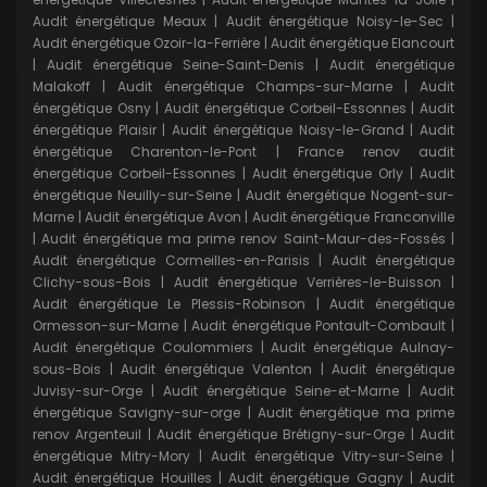
Audit énergétique Meaux
|
Audit énergétique Noisy-le-Sec
|
Audit énergétique Ozoir-la-Ferrière
|
Audit énergétique Elancourt
|
Audit énergétique Seine-Saint-Denis
|
Audit énergétique
Malakoff
|
Audit énergétique Champs-sur-Marne
|
Audit
énergétique Osny
|
Audit énergétique Corbeil-Essonnes
|
Audit
énergétique Plaisir
|
Audit énergétique Noisy-le-Grand
|
Audit
énergétique Charenton-le-Pont
|
France renov audit
énergétique Corbeil-Essonnes
|
Audit énergétique Orly
|
Audit
énergétique Neuilly-sur-Seine
|
Audit énergétique Nogent-sur-
Marne
|
Audit énergétique Avon
|
Audit énergétique Franconville
|
Audit énergétique ma prime renov Saint-Maur-des-Fossés
|
Audit énergétique Cormeilles-en-Parisis
|
Audit énergétique
Clichy-sous-Bois
|
Audit énergétique Verrières-le-Buisson
|
Audit énergétique Le Plessis-Robinson
|
Audit énergétique
Ormesson-sur-Marne
|
Audit énergétique Pontault-Combault
|
Audit énergétique Coulommiers
|
Audit énergétique Aulnay-
sous-Bois
|
Audit énergétique Valenton
|
Audit énergétique
Juvisy-sur-Orge
|
Audit énergétique Seine-et-Marne
|
Audit
énergétique Savigny-sur-orge
|
Audit énergétique ma prime
renov Argenteuil
|
Audit énergétique Brétigny-sur-Orge
|
Audit
énergétique Mitry-Mory
|
Audit énergétique Vitry-sur-Seine
|
Audit énergétique Houilles
|
Audit énergétique Gagny
|
Audit