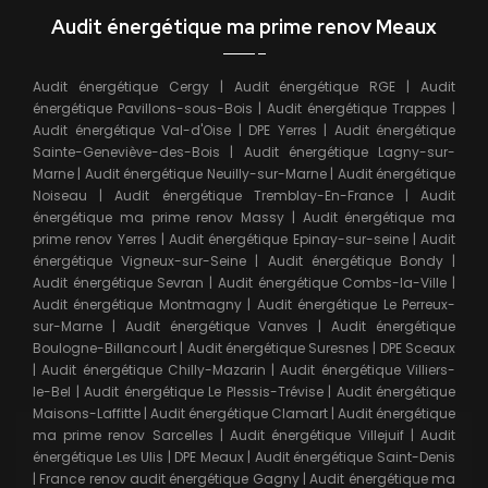
Audit énergétique ma prime renov Meaux
Audit énergétique Cergy
|
Audit énergétique RGE
|
Audit
énergétique Pavillons-sous-Bois
|
Audit énergétique Trappes
|
Audit énergétique Val-d'Oise
|
DPE Yerres
|
Audit énergétique
Sainte-Geneviève-des-Bois
|
Audit énergétique Lagny-sur-
Marne
|
Audit énergétique Neuilly-sur-Marne
|
Audit énergétique
Noiseau
|
Audit énergétique Tremblay-En-France
|
Audit
énergétique ma prime renov Massy
|
Audit énergétique ma
prime renov Yerres
|
Audit énergétique Epinay-sur-seine
|
Audit
énergétique Vigneux-sur-Seine
|
Audit énergétique Bondy
|
Audit énergétique Sevran
|
Audit énergétique Combs-la-Ville
|
Audit énergétique Montmagny
|
Audit énergétique Le Perreux-
sur-Marne
|
Audit énergétique Vanves
|
Audit énergétique
Boulogne-Billancourt
|
Audit énergétique Suresnes
|
DPE Sceaux
|
Audit énergétique Chilly-Mazarin
|
Audit énergétique Villiers-
le-Bel
|
Audit énergétique Le Plessis-Trévise
|
Audit énergétique
Maisons-Laffitte
|
Audit énergétique Clamart
|
Audit énergétique
ma prime renov Sarcelles
|
Audit énergétique Villejuif
|
Audit
énergétique Les Ulis
|
DPE Meaux
|
Audit énergétique Saint-Denis
|
France renov audit énergétique Gagny
|
Audit énergétique ma