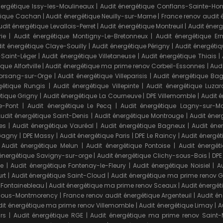
nergétique Issy-les-Moulineaux
|
Audit énergétique Conflans-Sainte-Hon
étique Cachan
|
Audit énergétique Neuilly-sur-Marne
|
France renov audit
udit énergétique Levallois-Perret
|
Audit énergétique Montreuil
|
Audit éner
ie
|
Audit énergétique Montigny-Le-Bretonneux
|
Audit énergétique Er
it énergétique Claye-Souilly
|
Audit énergétique Périgny
|
Audit énergétiq
-Saint-Léger
|
Audit énergétique Villetaneuse
|
Audit énergétique Thiais
|
que Alfortville
|
Audit énergétique ma prime renov Corbeil-Essonnes
|
Audi
Morsang-sur-Orge
|
Audit énergétique Villeparisis
|
Audit énergétique Bag
gétique Rungis
|
Audit énergétique Villepinte
|
Audit énergétique Luzar
tique Grigny
|
Audit énergétique La Courneuve
|
DPE Villemomble
|
Audit 
e-Pont
|
Audit énergétique Le Pecq
|
Audit énergétique Lagny-sur-M
udit énergétique Saint-Denis
|
Audit énergétique Montrouge
|
Audit énerg
es
|
Audit énergétique Vauréal
|
Audit énergétique Bagneux
|
Audit éne
 Gagny
|
DPE Massy
|
Audit énergétique Paris
|
DPE Le Raincy
|
Audit énergé
|
Audit énergétique Melun
|
Audit énergétique Pontoise
|
Audit énergét
 énergétique Savigny-sur-orge
|
Audit énergétique Clichy-sous-Bois
|
DPE
ce
|
Audit énergétique Fontenay-le-Fleury
|
Audit énergétique Noisiel
|
A
rt
|
Audit énergétique Saint-Cloud
|
Audit énergétique ma prime renov 
 Fontainebleau
|
Audit énergétique ma prime renov Sceaux
|
Audit énergé
-sous-Montmorency
|
France renov audit énergétique Argenteuil
|
Audit é
it énergétique ma prime renov Villemomble
|
Audit énergétique Limay
|
A
rs
|
Audit énergétique RGE
|
Audit énergétique ma prime renov Saint