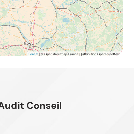
Leaflet
| © Openstreetmap France | {attribution.OpenStreetMap}
Audit Conseil