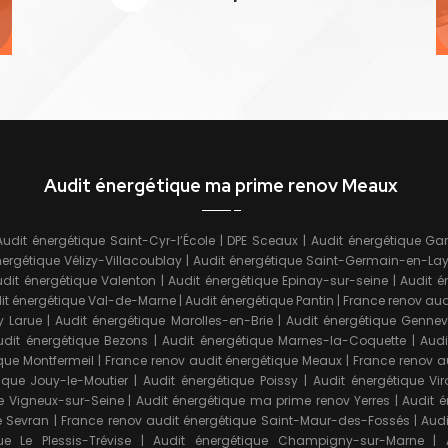
Audit énergétique ma prime renov Meaux
Audit énergétique Saint-Cyr-l’École
|
DPE Sceaux
|
Audit énergétique Ga
nergétique Vélizy-Villacoublay
|
Audit énergétique Saint-Germain-en-La
dit énergétique Valenton
|
Audit énergétique Epinay-sur-seine
|
Audit é
it énergétique Val-de-Marne
|
Audit énergétique Pantin
|
France renov aud
y Larue
|
Audit énergétique Marolles-en-Brie
|
Audit énergétique Gennevil
udit énergétique Bezons
|
Audit énergétique Marnes-la-Coquette
|
Audi
que Montfermeil
|
France renov audit énergétique Meaux
|
France renov a
ique Jouy-le-Moutier
|
Audit énergétique Poissy
|
Audit énergétique Vir
e Vigneux-sur-Seine
|
Audit énergétique ma prime renov Yerres
|
Audit 
e Sevran
|
France renov audit énergétique Saint-Maur-des-Fossés
|
Audi
ue Le Plessis-Trévise
|
Audit énergétique Champigny-sur-Marne
|