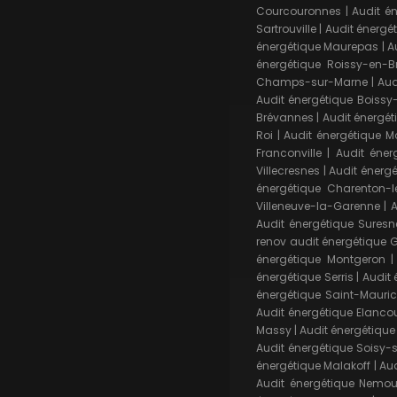
Courcouronnes
|
Audit é
Sartrouville
|
Audit énerg
énergétique Maurepas
|
A
énergétique Roissy-en-Br
Champs-sur-Marne
|
Aud
Audit énergétique Boissy
Brévannes
|
Audit énergéti
Roi
|
Audit énergétique 
Franconville
|
Audit éner
Villecresnes
|
Audit énergé
énergétique Charenton-l
Villeneuve-la-Garenne
|
A
Audit énergétique Suresn
renov audit énergétique
énergétique Montgeron
énergétique Serris
|
Audit
énergétique Saint-Mauri
Audit énergétique Elancou
Massy
|
Audit énergétique
Audit énergétique Soisy
énergétique Malakoff
|
Aud
Audit énergétique Nemou