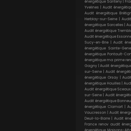
énergétique Santeny
|
Fra
Yvelines
|
Audit énergéti
Audit énergétique Brétig
Herblay-sur-Seine
|
Audi
énergétique Sarcelles
|
Au
Audit énergétique Tremb
Audit énergétique Essonn
Sucy-en-Brie
|
Audit éne
énergétique Sainte-Gene
énergétique Pontault-Co
énergétique ma prime ren
Gagny
|
Audit énergétique
sur-Seine
|
Audit énergét
énergétique Orsay
|
Audi
énergétique Houilles
|
Aud
Audit énergétique Sceaux
sur-Seine
|
Audit énergéti
Audit énergétique Bonneu
énergétique Clamart
|
Au
Vaucresson
|
Audit énerg
Deuil-la-Barre
|
Audit éne
France renov audit énerg
énergétique Maisons-Alfo