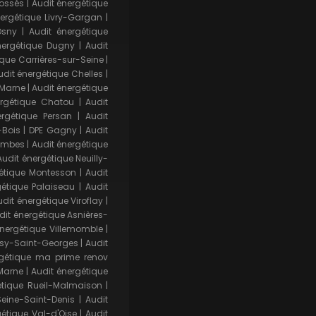
Fossés
|
Audit énergétique
nergétique Livry-Gargan
|
Osny
|
Audit énergétique
nergétique Dugny
|
Audit
ique Carrières-sur-Seine
|
dit énergétique Chelles
|
-Marne
|
Audit énergétique
ergétique Chatou
|
Audit
ergétique Persan
|
Audit
-Bois
|
DPE Gagny
|
Audit
lombes
|
Audit énergétique
Audit énergétique Neuilly-
gétique Montesson
|
Audit
gétique Palaiseau
|
Audit
udit énergétique Viroflay
|
dit énergétique Asnières-
énergétique Villemomble
|
ssy-Saint-Georges
|
Audit
rgétique ma prime renov
Marne
|
Audit énergétique
étique Rueil-Malmaison
|
Seine-Saint-Denis
|
Audit
gétique Val-d'Oise
|
Audit