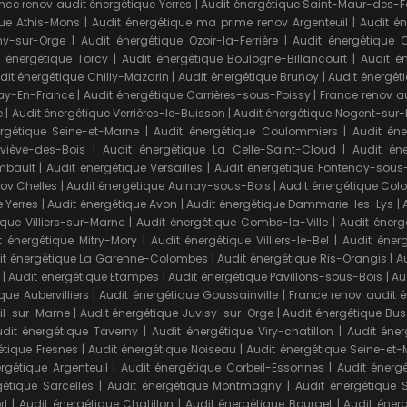
nce renov audit énergétique Yerres
|
Audit énergétique Saint-Maur-des-
que Athis-Mons
|
Audit énergétique ma prime renov Argenteuil
|
Audit é
ny-sur-Orge
|
Audit énergétique Ozoir-la-Ferrière
|
Audit énergétique 
t énergétique Torcy
|
Audit énergétique Boulogne-Billancourt
|
Audit é
dit énergétique Chilly-Mazarin
|
Audit énergétique Brunoy
|
Audit énergét
lay-En-France
|
Audit énergétique Carrières-sous-Poissy
|
France renov au
e
|
Audit énergétique Verrières-le-Buisson
|
Audit énergétique Nogent-sur
rgétique Seine-et-Marne
|
Audit énergétique Coulommiers
|
Audit én
viève-des-Bois
|
Audit énergétique La Celle-Saint-Cloud
|
Audit én
mbault
|
Audit énergétique Versailles
|
Audit énergétique Fontenay-sous
ov Chelles
|
Audit énergétique Aulnay-sous-Bois
|
Audit énergétique Co
 Yerres
|
Audit énergétique Avon
|
Audit énergétique Dammarie-les-Lys
|
ique Villiers-sur-Marne
|
Audit énergétique Combs-la-Ville
|
Audit éner
t énergétique Mitry-Mory
|
Audit énergétique Villiers-le-Bel
|
Audit éner
it énergétique La Garenne-Colombes
|
Audit énergétique Ris-Orangis
|
A
|
Audit énergétique Etampes
|
Audit énergétique Pavillons-sous-Bois
|
Au
que Aubervilliers
|
Audit énergétique Goussainville
|
France renov audit 
il-sur-Marne
|
Audit énergétique Juvisy-sur-Orge
|
Audit énergétique Bu
dit énergétique Taverny
|
Audit énergétique Viry-chatillon
|
Audit éne
étique Fresnes
|
Audit énergétique Noiseau
|
Audit énergétique Seine-et-
rgétique Argenteuil
|
Audit énergétique Corbeil-Essonnes
|
Audit énerg
étique Sarcelles
|
Audit énergétique Montmagny
|
Audit énergétique 
rt
|
Audit énergétique Chatillon
|
Audit énergétique Bourget
|
Audit éner