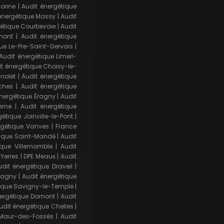
orine
|
Audit énergétique
 énergétique Massy
|
Audit
gétique Courbevoie
|
Audit
mont
|
Audit énergétique
ue Le-Pre-Saint-Gervais
|
Audit énergétique Limeil-
t énergétique Choisy-le-
nolet
|
Audit énergétique
ches
|
Audit énergétique
énergétique Éragny
|
Audit
arne
|
Audit énergétique
étique Joinville-le-Pont
|
rgétique Vanves
|
France
tique Saint-Mandé
|
Audit
ique Villemomble
|
Audit
 Yerres
|
DPE Meaux
|
Audit
udit énergétique Draveil
|
Gagny
|
Audit énergétique
tique Savigny-le-Temple
|
nergétique Domont
|
Audit
udit énergétique Chelles
|
-Maur-des-Fossés
|
Audit