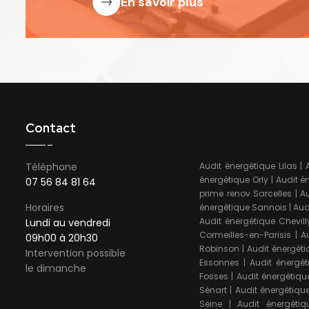
En savoir plus
Contact
Téléphone
Audit énergétique Lilas
|
énergétique Orly
|
Audit é
07 56 84 81 64
prime renov Sarcelles
|
Au
Horaires
énergétique Sannois
|
Aud
Audit énergétique Chevill
Lundi au vendredi
Cormeilles-en-Parisis
|
A
09h00 à 20h30
Robinson
|
Audit énergéti
Intervention possible
Essonnes
|
Audit énergét
le dimanche
Fosses
|
Audit énergétiqu
Sénart
|
Audit énergétiqu
Seine
|
Audit énergétiq