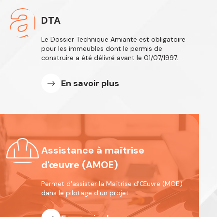
DTA
Le Dossier Technique Amiante est obligatoire
pour les immeubles dont le permis de
construire a été délivré avant le 01/07/1997.
En savoir plus
Assistance à maîtrise
d'œuvre (AMOE)
Permet d'assister la Maîtrise d'Œuvre
(MOE)
dans le pilotage d'un projet.