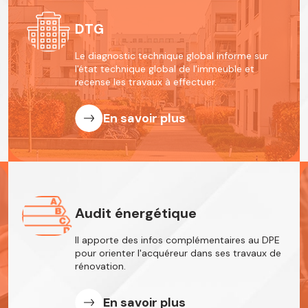
DTG
Le diagnostic technique global informe
sur
l'état technique global de l'immeuble
et
recense les travaux à effectuer.
En savoir plus
Audit énergétique
Il apporte des infos complémentaires
au DPE
pour orienter l'acquéreur dans
ses travaux de
rénovation.
En savoir plus