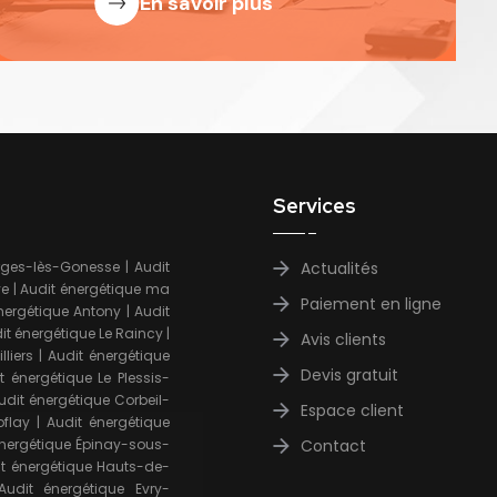
En savoir plus
Services
rges-lès-Gonesse
|
Audit
Actualités
ye
|
Audit énergétique ma
Paiement en ligne
nergétique Antony
|
Audit
it énergétique Le Raincy
|
Avis clients
liers
|
Audit énergétique
Devis gratuit
t énergétique Le Plessis-
udit énergétique Corbeil-
Espace client
oflay
|
Audit énergétique
énergétique Épinay-sous-
Contact
t énergétique Hauts-de-
Audit énergétique Evry-