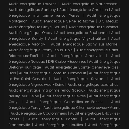
Audit énergétique Louvres
|
Audit énergétique Vaucresson
|
Audit énergétique Santeny
|
Audit énergétique Chatillon
|
Audit
énergétique ma prime renov Yerres
|
Audit énergétique
Montgeron
|
Audit énergétique Seine-et-Marne
|
DPE Meaux
|
Audit énergétique Claye-Souilly
|
Audit énergétique Le Vésinet
|
Audit énergétique Orsay
|
Audit énergétique Eaubonne
|
Audit
énergétique Bondy
|
Audit énergétique Viry-chatillon
|
Audit
énergétique Viroflay
|
Audit énergétique Lagny-sur-Marne
|
Audit énergétique Rosny-sous-Bois
|
Audit énergétique Saint-
Brice-sous-Forêt
|
Audit énergétique Arnouville
|
Audit
énergétique Noiseau
|
DPE Corbeil-Essonnes
|
Audit énergétique
Brétigny-sur-Orge
|
Audit énergétique Sainte-Geneviève-des-
Bois
|
Audit énergétique Pontault-Combault
|
Audit énergétique
Le-Pre-Saint-Gervais
|
Audit énergétique Sevran
|
Audit
énergétique Vigneux-sur-Seine
|
Audit énergétique Luzarches
|
Audit énergétique ma prime renov Sceaux
|
Audit énergétique
Neuilly-sur-Seine
|
Audit énergétique Sevres
|
Audit énergétique
Osny
|
Audit énergétique Cormeilles-en-Parisis
|
Audit
énergétique Torcy
|
Audit énergétique Chennevières-sur-Marne
|
Audit énergétique Coulommiers
|
Audit énergétique L’Haÿ-les-
Roses
|
Audit énergétique Pantin
|
Audit énergétique
Franconville
|
Audit énergétique Houilles
|
Audit énergétique