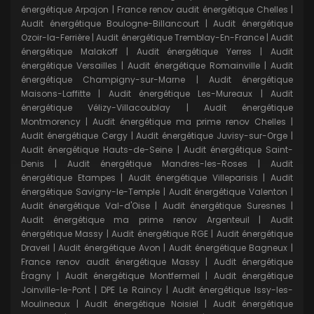
énergétique Arpajon
|
France renov audit énergétique Chelles
|
Audit énergétique Boulogne-Billancourt
|
Audit énergétique
Ozoir-la-Ferrière
|
Audit énergétique Tremblay-En-France
|
Audit
énergétique Malakoff
|
Audit énergétique Yerres
|
Audit
énergétique Versailles
|
Audit énergétique Romainville
|
Audit
énergétique Champigny-sur-Marne
|
Audit énergétique
Maisons-Laffitte
|
Audit énergétique Les-Mureaux
|
Audit
énergétique Vélizy-Villacoublay
|
Audit énergétique
Montmorency
|
Audit énergétique ma prime renov Chelles
|
Audit énergétique Cergy
|
Audit énergétique Juvisy-sur-Orge
|
Audit énergétique Hauts-de-Seine
|
Audit énergétique Saint-
Denis
|
Audit énergétique Mandres-les-Roses
|
Audit
énergétique Etampes
|
Audit énergétique Villeparisis
|
Audit
énergétique Savigny-le-Temple
|
Audit énergétique Valenton
|
Audit énergétique Val-d'Oise
|
Audit énergétique Suresnes
|
Audit énergétique ma prime renov Argenteuil
|
Audit
énergétique Massy
|
Audit énergétique RGE
|
Audit énergétique
Draveil
|
Audit énergétique Avon
|
Audit énergétique Bagneux
|
France renov audit énergétique Massy
|
Audit énergétique
Éragny
|
Audit énergétique Montfermeil
|
Audit énergétique
Joinville-le-Pont
|
DPE Le Raincy
|
Audit énergétique Issy-les-
Moulineaux
|
Audit énergétique Noisiel
|
Audit énergétique