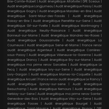
Brie-Comte-Robert
|
Audit énergétique Alfortville
|
DPE Sceaux
|
Audit énergétique Longjumeau
|
Audit énergétique Poissy
|
Audit
énergétique Gagny
|
Audit énergétique Marolles-en-Brie
|
Audit
énergétique Saint-Maur-des-Fossés
|
Audit énergétique
Roissy-en-Brie
|
Audit énergétique Pierrefitte-sur-Seine
|
Audit
énergétique Gif-sur-Yvette
|
Audit énergétique Montmagny
|
Audit énergétique Neuilly-Plaisance
|
Audit énergétique
Bonneuil-sur-Marne
|
Audit énergétique Mandres-les-Roses
|
Audit énergétique Goussainville
|
Audit énergétique La
Courneuve
|
Audit énergétique Seine-et-Marne
|
France renov
audit énergétique Argenteuil
|
Audit énergétique Carrières-
sous-Poissy
|
Audit énergétique Villeneuve-la-Garenne
|
Audit
énergétique Drancy
|
Audit énergétique Bry-sur-Marne
|
Audit
énergétique ma prime renov Sarcelles
|
Audit énergétique Le
Pecq
|
Audit énergétique Ivry-sur-Seine
|
Audit énergétique
Livry-Gargan
|
Audit énergétique Marnes-la-Coquette
|
Audit
énergétique Arcueil
|
France renov audit énergétique Le Raincy
|
Audit énergétique Epinay-sur-seine
|
Audit énergétique
Beauchamp
|
Audit énergétique Nemours
|
Audit énergétique
Herblay-sur-Seine
|
Audit énergétique ma prime renov Sainte-
Geneviève-des-Bois
|
Audit énergétique Vitry-sur-Seine
|
Audit
énergétique Fosses
|
Audit énergétique Bourget
|
Audit
énergétique Saint-Maurice
|
Audit énergétique Brunoy
|
DPE