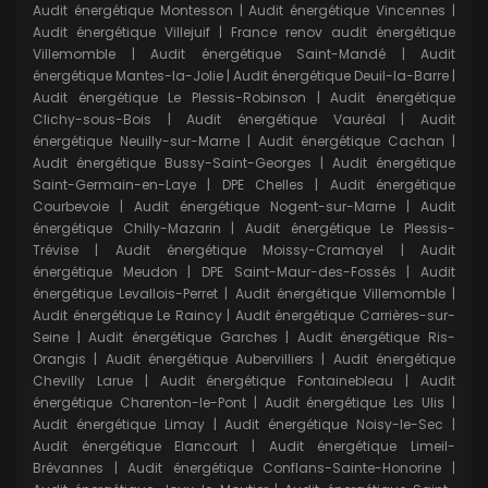
Audit énergétique Montesson
|
Audit énergétique Vincennes
|
Audit énergétique Villejuif
|
France renov audit énergétique
Villemomble
|
Audit énergétique Saint-Mandé
|
Audit
énergétique Mantes-la-Jolie
|
Audit énergétique Deuil-la-Barre
|
Audit énergétique Le Plessis-Robinson
|
Audit énergétique
Clichy-sous-Bois
|
Audit énergétique Vauréal
|
Audit
énergétique Neuilly-sur-Marne
|
Audit énergétique Cachan
|
Audit énergétique Bussy-Saint-Georges
|
Audit énergétique
Saint-Germain-en-Laye
|
DPE Chelles
|
Audit énergétique
Courbevoie
|
Audit énergétique Nogent-sur-Marne
|
Audit
énergétique Chilly-Mazarin
|
Audit énergétique Le Plessis-
Trévise
|
Audit énergétique Moissy-Cramayel
|
Audit
énergétique Meudon
|
DPE Saint-Maur-des-Fossés
|
Audit
énergétique Levallois-Perret
|
Audit énergétique Villemomble
|
Audit énergétique Le Raincy
|
Audit énergétique Carrières-sur-
Seine
|
Audit énergétique Garches
|
Audit énergétique Ris-
Orangis
|
Audit énergétique Aubervilliers
|
Audit énergétique
Chevilly Larue
|
Audit énergétique Fontainebleau
|
Audit
énergétique Charenton-le-Pont
|
Audit énergétique Les Ulis
|
Audit énergétique Limay
|
Audit énergétique Noisy-le-Sec
|
Audit énergétique Elancourt
|
Audit énergétique Limeil-
Brévannes
|
Audit énergétique Conflans-Sainte-Honorine
|