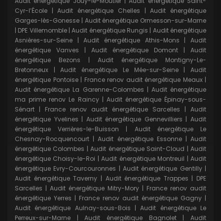
Audit énergétique Jouy-le-Moutier
|
Audit énergétique Saint-
Cyr-l’École
|
Audit énergétique Chelles
|
Audit énergétique
Garges-lès-Gonesse
|
Audit énergétique Ormesson-sur-Marne
|
DPE Villemomble
|
Audit énergétique Rungis
|
Audit énergétique
Asnières-sur-Seine
|
Audit énergétique Athis-Mons
|
Audit
énergétique Vanves
|
Audit énergétique Domont
|
Audit
énergétique Bezons
|
Audit énergétique Montigny-Le-
Bretonneux
|
Audit énergétique Le Mée-sur-Seine
|
Audit
énergétique Pontoise
|
France renov audit énergétique Meaux
|
Audit énergétique La Garenne-Colombes
|
Audit énergétique
ma prime renov Le Raincy
|
Audit énergétique Épinay-sous-
Sénart
|
France renov audit énergétique Sarcelles
|
Audit
énergétique Yvelines
|
Audit énergétique Gennevilliers
|
Audit
énergétique Verrières-le-Buisson
|
Audit énergétique Le
Chesnay-Rocquencourt
|
Audit énergétique Essonne
|
Audit
énergétique Colombes
|
Audit énergétique Saint-Cloud
|
Audit
énergétique Choisy-le-Roi
|
Audit énergétique Montreuil
|
Audit
énergétique Evry-Courcouronnes
|
Audit énergétique Gentilly
|
Audit énergétique Taverny
|
Audit énergétique Trappes
|
DPE
Sarcelles
|
Audit énergétique Mitry-Mory
|
France renov audit
énergétique Yerres
|
France renov audit énergétique Gagny
|
Audit énergétique Aulnay-sous-Bois
|
Audit énergétique Le
Perreux-sur-Marne
|
Audit énergétique Bagnolet
|
Audit