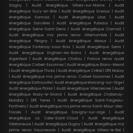
Gagny
|
Audit énergétique Villiers-sur-Marne
|
Audit
énergétique Sucy-en-Brie
|
Audit énergétique Sceaux
|
Audit
énergétique Sannois
|
Audit énergétique Lilas
|
Audit
énergétique Sarcelles
|
Audit énergétique Puteaux
|
Audit
énergétique Seine-Saint-Denis
|
Audit énergétique Clamart
|
Audit énergétique ma prime renov Villemomble
|
Audit
énergétique Périgny
|
Audit énergétique Meaux
|
Audit
énergétique Fontenay-sous-Bois
|
Audit énergétique Serris
|
Audit énergétique Enghien-les-Bains
|
Audit énergétique
Argenteuil
|
Audit énergétique Chatou
|
France renov audit
énergétique Corbeil-Essonnes
|
Audit énergétique Blanc-Mesnil
|
Audit énergétique Thiais
|
Audit énergétique Créteil
|
DPE Massy
|
Audit énergétique ma prime renov Corbeil-Essonnes
|
Audit
énergétique Sartrouville
|
Audit énergétique Morsang-sur-Orge
|
Audit énergétique Plaisir
|
Audit énergétique Villecresnes
|
Audit
énergétique Noisy-le-Grand
|
Audit énergétique Châtenay-
Malabry
|
DPE Yerres
|
Audit énergétique Saint-Fargeau-
Ponthierry
|
Audit énergétique ma prime renov Saint-Maur-des-
Fossés
|
Audit énergétique Savigny-sur-orge
|
Audit
énergétique La Celle-Saint-Cloud
|
Audit énergétique
Villetaneuse
|
Audit énergétique Dugny
|
Audit énergétique ma
prime renov Vaucresson
|
Audit énergétique Villiers-le-Bel
|