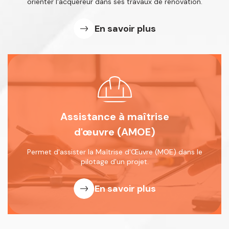
orienter l'acquéreur dans
ses travaux de rénovation.
En savoir plus
Assistance à maîtrise
d'œuvre (AMOE)
Permet d'assister la Maîtrise d'Œuvre
(MOE) dans le
pilotage d'un projet.
En savoir plus